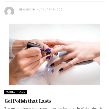
NEWSROOM
JANUARY 8, 2021
MARKETPLACE
Gel Polish that Lasts
The gel manicure has proven over the last couple of decades that