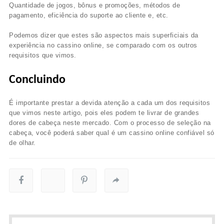
Quantidade de jogos, bônus e promoções, métodos de
pagamento, eficiência do suporte ao cliente e, etc.
Podemos dizer que estes são aspectos mais superficiais da
experiência no cassino online, se comparado com os outros
requisitos que vimos.
Concluindo
É importante prestar a devida atenção a cada um dos requisitos
que vimos neste artigo, pois eles podem te livrar de grandes
dores de cabeça neste mercado. Com o processo de seleção na
cabeça, você poderá saber qual é um cassino online confiável só
de olhar.