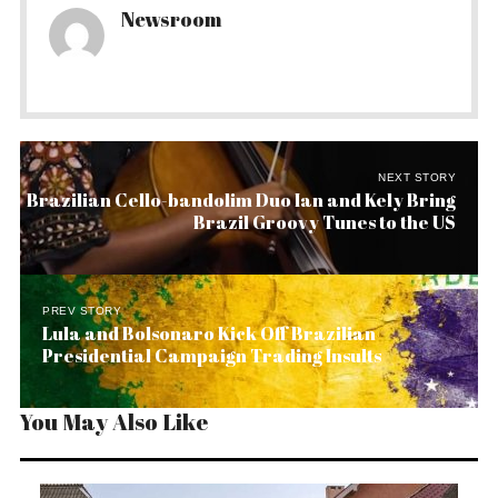
Newsroom
NEXT STORY
Brazilian Cello-bandolim Duo Ian and Kely Bring
Brazil Groovy Tunes to the US
PREV STORY
Lula and Bolsonaro Kick Off Brazilian
Presidential Campaign Trading Insults
You May Also Like