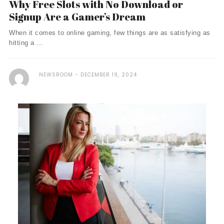
Why Free Slots with No Download or
Signup Are a Gamer’s Dream
When it comes to online gaming, few things are as satisfying as
hitting a ...
NEWSROOM
DECEMBER 19, 2024