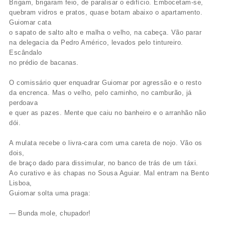
Brigam, brigaram feio, de paralisar o edifício. Embocetam-se,
quebram vidros e pratos, quase botam abaixo o apartamento.
Guiomar cata
o sapato de salto alto e malha o velho, na cabeça. Vão parar
na delegacia da Pedro Américo, levados pelo tintureiro.
Escândalo
no prédio de bacanas.
O comissário quer enquadrar Guiomar por agressão e o resto
da encrenca. Mas o velho, pelo caminho, no camburão, já
perdoava
e quer as pazes. Mente que caiu no banheiro e o arranhão não
dói.
A mulata recebe o livra-cara com uma careta de nojo. Vão os
dois,
de braço dado para dissimular, no banco de trás de um táxi.
Ao curativo e às chapas no Sousa Aguiar. Mal entram na Bento
Lisboa,
Guiomar solta uma praga:
— Bunda mole, chupador!