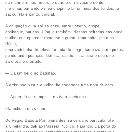
ou marmelar nos trocos; o outro é um vivaço e só de
me olhar, tomando o meu chopinho lá na mesa dos fundos, já
sacou. No entanto, cordial.
A ocupação dura até as onze, entre vozerio, chope,
conhaque, batidas. Uísque também. Nessas beiradas das onze,
mulher que aparecer toma-lhe a grana. Uma noite, pinta no
Régio,
uma vedetinha de televisão toda de longo, lambuzada de pintura,
pendurando postiços. Batista, rápido. Traz para o seu colo.
Já é otário ofertado.
— Dá um beijo no Batistão.
A artistinha bica e o velho lhe escorrega uma nota de cem.
— Agora dá outro aqui — e vira a bochecha.
Ela belisca mais cem.
Do Régio, Batista Pamplona desliza de carro particular até
a Cinelândia, dali ao Passeio Público. Parando. Da porta do