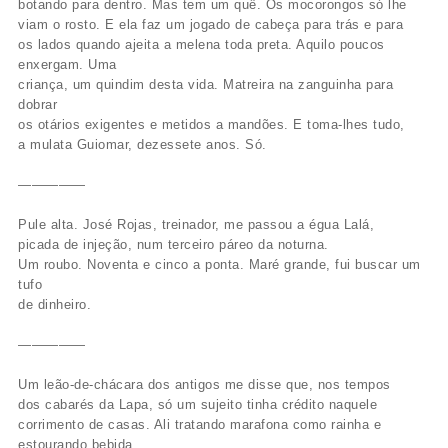
botando para dentro. Mas tem um quê. Os mocorongos só lhe
viam o rosto. E ela faz um jogado de cabeça para trás e para
os lados quando ajeita a melena toda preta. Aquilo poucos
enxergam. Uma
criança, um quindim desta vida. Matreira na zanguinha para
dobrar
os otários exigentes e metidos a mandões. E toma-lhes tudo,
a mulata Guiomar, dezessete anos. Só.
—————
Pule alta. José Rojas, treinador, me passou a égua Lalá,
picada de injeção, num terceiro páreo da noturna.
Um roubo. Noventa e cinco a ponta. Maré grande, fui buscar um
tufo
de dinheiro.
—————
Um leão-de-chácara dos antigos me disse que, nos tempos
dos cabarés da Lapa, só um sujeito tinha crédito naquele
corrimento de casas. Ali tratando marafona como rainha e
estourando bebida