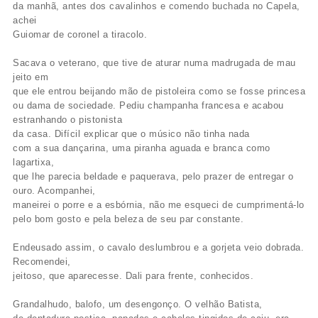
da manhã, antes dos cavalinhos e comendo buchada no Capela,
achei
Guiomar de coronel a tiracolo.
Sacava o veterano, que tive de aturar numa madrugada de mau
jeito em
que ele entrou beijando mão de pistoleira como se fosse princesa
ou dama de sociedade. Pediu champanha francesa e acabou
estranhando o pistonista
da casa. Difícil explicar que o músico não tinha nada
com a sua dançarina, uma piranha aguada e branca como
lagartixa,
que lhe parecia beldade e paquerava, pelo prazer de entregar o
ouro. Acompanhei,
maneirei o porre e a esbórnia, não me esqueci de cumprimentá-lo
pelo bom gosto e pela beleza de seu par constante.
Endeusado assim, o cavalo deslumbrou e a gorjeta veio dobrada.
Recomendei,
jeitoso, que aparecesse. Dali para frente, conhecidos.
Grandalhudo, balofo, um desengonço. O velhão Batista,