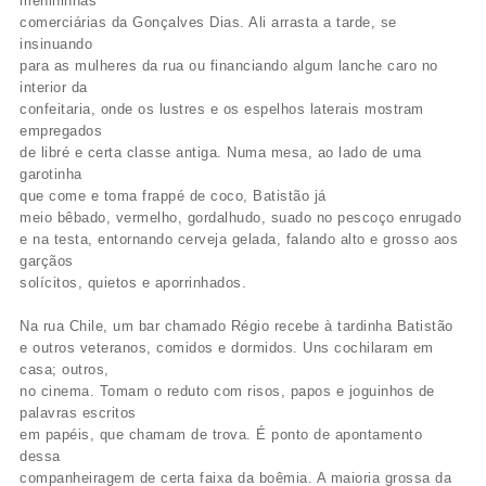
menininhas
comerciárias da Gonçalves Dias. Ali arrasta a tarde, se
insinuando
para as mulheres da rua ou financiando algum lanche caro no
interior da
confeitaria, onde os lustres e os espelhos laterais mostram
empregados
de libré e certa classe antiga. Numa mesa, ao lado de uma
garotinha
que come e toma frappé de coco, Batistão já
meio bêbado, vermelho, gordalhudo, suado no pescoço enrugado
e na testa, entornando cerveja gelada, falando alto e grosso aos
garçãos
solícitos, quietos e aporrinhados.
Na rua Chile, um bar chamado Régio recebe à tardinha Batistão
e outros veteranos, comidos e dormidos. Uns cochilaram em
casa; outros,
no cinema. Tomam o reduto com risos, papos e joguinhos de
palavras escritos
em papéis, que chamam de trova. É ponto de apontamento
dessa
companheiragem de certa faixa da boêmia. A maioria grossa da