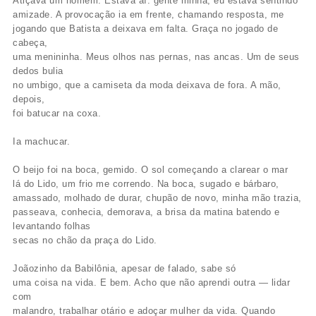
Atiçava um homem. Estava aí: gente minha, eu estava sentindo
amizade. A provocação ia em frente, chamando resposta, me
jogando que Batista a deixava em falta. Graça no jogado de
cabeça,
uma menininha. Meus olhos nas pernas, nas ancas. Um de seus
dedos bulia
no umbigo, que a camiseta da moda deixava de fora. A mão,
depois,
foi batucar na coxa.
Ia machucar.
O beijo foi na boca, gemido. O sol começando a clarear o mar
lá do Lido, um frio me correndo. Na boca, sugado e bárbaro,
amassado, molhado de durar, chupão de novo, minha mão trazia,
passeava, conhecia, demorava, a brisa da matina batendo e
levantando folhas
secas no chão da praça do Lido.
Joãozinho da Babilônia, apesar de falado, sabe só
uma coisa na vida. E bem. Acho que não aprendi outra — lidar
com
malandro, trabalhar otário e adoçar mulher da vida. Quando