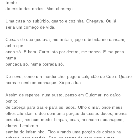
frente
da crista das ondas. Mas aborreço.
Uma casa no subúrbio, quarto e cozinha. Chegava. Ou já
seria um começo de vida.
Coisas de que gostava, me irritam; jogo e bebida me cansam,
acho que
ando só. E bem. Curto isto por dentro, me tranco. E me pesa
numa
pancada só, numa porrada só.
De novo, como um merduncho, pego o calçadão de Copa. Quatro
horas e nenhum conhaque. Xingo a lua.
Assim de repente, num susto, penso em Guiomar, no caído
bonito
de cabeça para trás e para os lados. Olho o mar, onde meus
olhos afundam e dou com uma porção de coisas doces, menos
pesadas, nenhum medo, limpas, boas, nenhuma sacanagem,
claras. Lembro o
samba do inferninho. Fico virando uma porção de coisas na