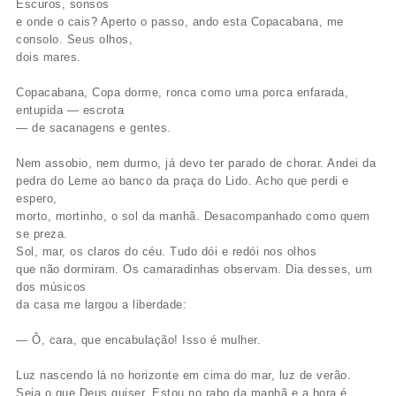
Escuros, sonsos
e onde o cais? Aperto o passo, ando esta Copacabana, me
consolo. Seus olhos,
dois mares.
Copacabana, Copa dorme, ronca como uma porca enfarada,
entupida — escrota
— de sacanagens e gentes.
Nem assobio, nem durmo, já devo ter parado de chorar. Andei da
pedra do Leme ao banco da praça do Lido. Acho que perdi e
espero,
morto, mortinho, o sol da manhã. Desacompanhado como quem
se preza.
Sol, mar, os claros do céu. Tudo dói e redói nos olhos
que não dormiram. Os camaradinhas observam. Dia desses, um
dos músicos
da casa me largou a liberdade:
— Ô, cara, que encabulação! Isso é mulher.
Luz nascendo lá no horizonte em cima do mar, luz de verão.
Seja o que Deus quiser. Estou no rabo da manhã e a hora é