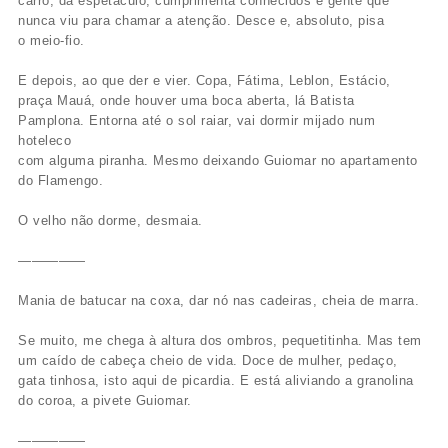
carro, dá espetáculo, cumprimenta conhecidos e gente que
nunca viu para chamar a atenção. Desce e, absoluto, pisa
o meio-fio.
E depois, ao que der e vier. Copa, Fátima, Leblon, Estácio,
praça Mauá, onde houver uma boca aberta, lá Batista
Pamplona. Entorna até o sol raiar, vai dormir mijado num
hoteleco
com alguma piranha. Mesmo deixando Guiomar no apartamento
do Flamengo.
O velho não dorme, desmaia.
—————
Mania de batucar na coxa, dar nó nas cadeiras, cheia de marra.
Se muito, me chega à altura dos ombros, pequetitinha. Mas tem
um caído de cabeça cheio de vida. Doce de mulher, pedaço,
gata tinhosa, isto aqui de picardia. E está aliviando a granolina
do coroa, a pivete Guiomar.
—————