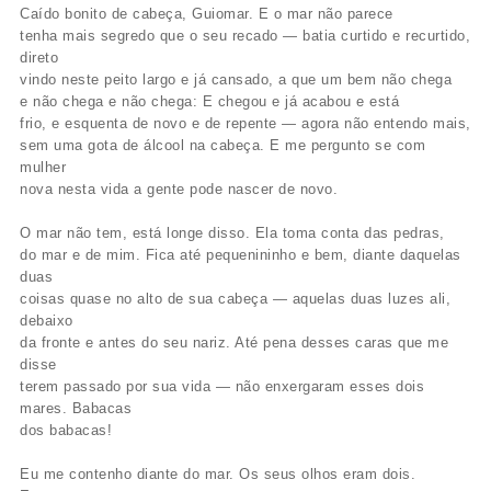
Caído bonito de cabeça, Guiomar. E o mar não parece
tenha mais segredo que o seu recado — batia curtido e recurtido,
direto
vindo neste peito largo e já cansado, a que um bem não chega
e não chega e não chega: E chegou e já acabou e está
frio, e esquenta de novo e de repente — agora não entendo mais,
sem uma gota de álcool na cabeça. E me pergunto se com
mulher
nova nesta vida a gente pode nascer de novo.
O mar não tem, está longe disso. Ela toma conta das pedras,
do mar e de mim. Fica até pequenininho e bem, diante daquelas
duas
coisas quase no alto de sua cabeça — aquelas duas luzes ali,
debaixo
da fronte e antes do seu nariz. Até pena desses caras que me
disse
terem passado por sua vida — não enxergaram esses dois
mares. Babacas
dos babacas!
Eu me contenho diante do mar. Os seus olhos eram dois.