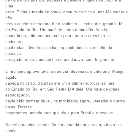
de dentadura postiça, papadas e cabelos tingidos de caju, era
uma
peça. Tinha a mania de bravo, charuto no bico e uma Mauser que
não
tirava do cinto nem para ir ao banheiro — coisa dos graúdos lá
do Estado do Rio. Um molóide saído a mandão. Aquilo,
numa briga, não prestava nem para correr ou recolher as
cadeiras
quebradas. Divertido, palhaço quando bebia, vermelho do
pescoço
enrugado, onde a mulatinha se pendurava, com fingimento.
O mulherio aproveitava, se servia, depenava o veterano. Manjei
aquilo,
cabeça no chão. Batistão era um endinheirado das salinas
do Estado do Rio, em São Pedro D’Aldeia. Um forte de grana,
esbagaçador,
havia sido homem da lei, na mocidade; agora, vereador e outras
palas. Desses
importantes, manda-tudo que viaja para Brasília e resolve.
Soberbo na vida, coronelão em cima da carne seca, virava um
neném