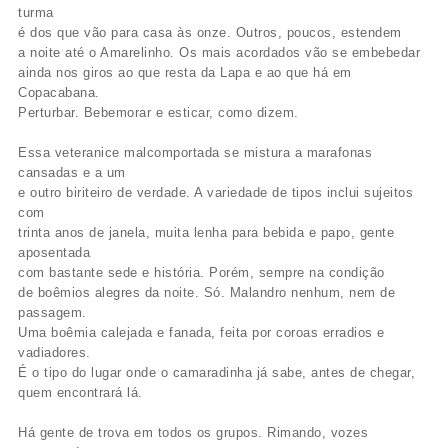
turma
é dos que vão para casa às onze. Outros, poucos, estendem
a noite até o Amarelinho. Os mais acordados vão se embebedar
ainda nos giros ao que resta da Lapa e ao que há em
Copacabana.
Perturbar. Bebemorar e esticar, como dizem.
Essa veteranice malcomportada se mistura a marafonas
cansadas e a um
e outro biriteiro de verdade. A variedade de tipos inclui sujeitos
com
trinta anos de janela, muita lenha para bebida e papo, gente
aposentada
com bastante sede e história. Porém, sempre na condição
de boêmios alegres da noite. Só. Malandro nenhum, nem de
passagem.
Uma boêmia calejada e fanada, feita por coroas erradios e
vadiadores.
É o tipo do lugar onde o camaradinha já sabe, antes de chegar,
quem encontrará lá.
Há gente de trova em todos os grupos. Rimando, vozes