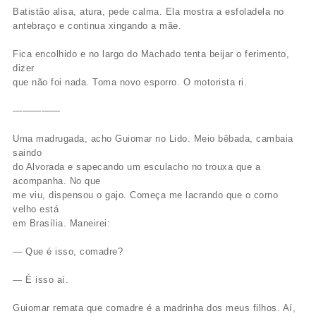
Batistão alisa, atura, pede calma. Ela mostra a esfoladela no
antebraço e continua xingando a mãe.
Fica encolhido e no largo do Machado tenta beijar o ferimento,
dizer
que não foi nada. Toma novo esporro. O motorista ri.
—————
Uma madrugada, acho Guiomar no Lido. Meio bêbada, cambaia
saindo
do Alvorada e sapecando um esculacho no trouxa que a
acompanha. No que
me viu, dispensou o gajo. Começa me lacrando que o corno
velho está
em Brasília. Maneirei:
— Que é isso, comadre?
— É isso aí.
Guiomar remata que comadre é a madrinha dos meus filhos. Aí,