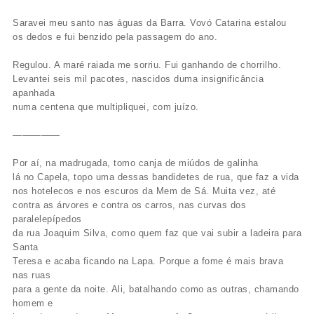
Saravei meu santo nas águas da Barra. Vovó Catarina estalou
os dedos e fui benzido pela passagem do ano.
Regulou. A maré raiada me sorriu. Fui ganhando de chorrilho.
Levantei seis mil pacotes, nascidos duma insignificância
apanhada
numa centena que multipliquei, com juízo.
—————
Por aí, na madrugada, tomo canja de miúdos de galinha
lá no Capela, topo uma dessas bandidetes de rua, que faz a vida
nos hotelecos e nos escuros da Mem de Sá. Muita vez, até
contra as árvores e contra os carros, nas curvas dos
paralelepípedos
da rua Joaquim Silva, como quem faz que vai subir a ladeira para
Santa
Teresa e acaba ficando na Lapa. Porque a fome é mais brava
nas ruas
para a gente da noite. Ali, batalhando como as outras, chamando
homem e