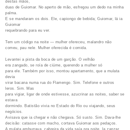
destas mãos,
duas de Guiomar. No aperto de mão, esfregou um dedo na minha
palma.
E se mandaram os dois. Ele, capiongo de bebida; Guiomar, lá ia
Guiomar
requebrando para eu ver.
Tem um código na noite — mulher ofereceu, malandro não
comeu, pau nele. Mulher oferecida é comida.
Levantei a pista da boca de um garção. O velhão
era zangado, se roía de ciúme, querendo a mulher só
para ele. Também por isso, montou apartamento, que a mulata
devia
virar bacana numa rua do Flamengo. Sim. Telefone e outros
leros. Sim. Mas
para vigiar, ligar de onde estivesse, azucrinar as noites, saber se
estava
dormindo. Batistão vivia no Estado do Rio ou viajando, seus
negócios.
Avisava que ia chegar e não chegava. Só susto. Sim. Dava-lhe
decisão: catasse com macho, cortava Guiomar aos pedaços.
A mulata emburrava, cabreira da vida saía pra noite. Ia zanzar