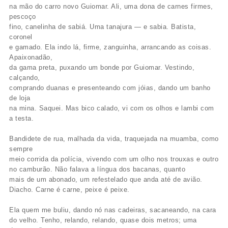
na mão do carro novo Guiomar. Ali, uma dona de carnes firmes,
pescoço
fino, canelinha de sabiá. Uma tanajura — e sabia. Batista,
coronel
e gamado. Ela indo lá, firme, zanguinha, arrancando as coisas.
Apaixonadão,
da gama preta, puxando um bonde por Guiomar. Vestindo,
calçando,
comprando duanas e presenteando com jóias, dando um banho
de loja
na mina. Saquei. Mas bico calado, vi com os olhos e lambi com
a testa.
Bandidete de rua, malhada da vida, traquejada na muamba, como
sempre
meio corrida da polícia, vivendo com um olho nos trouxas e outro
no camburão. Não falava a língua dos bacanas, quanto
mais de um abonado, um refestelado que anda até de avião.
Diacho. Carne é carne, peixe é peixe.
Ela quem me buliu, dando nó nas cadeiras, sacaneando, na cara
do velho. Tenho, relando, relando, quase dois metros; uma