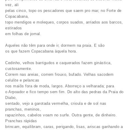
vez, ali
pelas cinco, topo os pescadores que saem pro mar, no Forte de
Copacabana,
topo mendigos e moleques, corpos suados, arriados aos barcos,
estirados
em folhas de jornal.
Aqueles não têm para onde ir, dormem na praia. E são
os que fazem Copacabana àquela hora.
Cedinho, velhos barrigudos e caquerados fazem ginástica,
custosamente.
Correm nas areias, correm frouxo, bufado. Velhas sacodem
celulite e pelancas
nos maiôs fora de moda, largos. Aborreço a velharada; para
o Arpoador e fico tempo sem fim. Do alto das pedras da Praia do
Diabo,
sentado, vejo a garotada vermelha, crioula e de sol nas
pranchas, meninos,
rapazinhos, cabelos voam no surfe. Outra gente, de dinheiro.
Pranchas rápidas
brincam, equilibram, caras, perigando, lisas, ariscas ganhando a