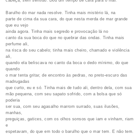
cabeça, sem sentido. Dou um tempo de cara para o mar.
Barulho do mar nada resolve. Tinha mais mistério lá, na
parte de cima da sua cara, do que nesta merda de mar grande
que eu vejo
ainda agora. Tinha mais segredo e provocação lá no
canto da sua boca do que no quebrar das ondas. Tinha mais
perfume ali,
na risca do seu cabelo; tinha mais cheiro, chamado e violência
ali,
quando ela beliscava no canto da boca o dedo mínimo, do que
quando
o mar tenta gritar, de encontro às pedras, no preto-escuro das
madrugadas
que curto, eu e só. Tinha mais de tudo ali, dentro dela, com sua
mão pequena, com seu sapato sofrido, com a bolsa que só
poderia
ser sua, com seu agasalho marrom surrado, suas ilusões,
manhas,
preguiças, gatices, com os olhos sonsos que iam e vinham, riam
e
espetavam, do que em todo o barulho que o mar tem. E não tem.