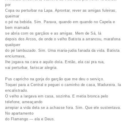
por
Copa ou perturbar na Lapa. Aprontar, rever as amigas fuleiras,
queimar
o pé na bebida. Sim. Parava, quando em quando no Capela e
bem mamada
se abria com os garçãos e as amigas. Mem de Sá, lá
depois dos Arcos, de onde o velho Batista a arrancou, marafona
qualquer
do pé lambuzado. Sim. Uma maria-judia fanada da vida. Batista
enciumava,
lhe jogava na cara e aquilo doía. Então, ela cai pra rua,
vai perturbar, fariscar alegria.
Pus capricho na gorja do garção que me deu o serviço.
Toquei para a Central e peguei o caminho de casa, Madureira. Ia
encalistrado.
O velho a largava em casa, sozinha. E metia bronca pelo
telefone, ameaçando
arrepiar a vida dela se a achasse fora. Sim. Que ele sustentava.
No apartamento
do Flamengo — ela e Deus.