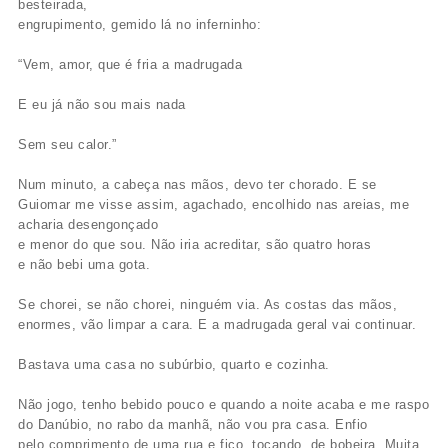
besteirada,
engrupimento, gemido lá no inferninho:
“Vem, amor, que é fria a madrugada
E eu já não sou mais nada
Sem seu calor.”
Num minuto, a cabeça nas mãos, devo ter chorado. E se
Guiomar me visse assim, agachado, encolhido nas areias, me
acharia desengonçado
e menor do que sou. Não iria acreditar, são quatro horas
e não bebi uma gota.
Se chorei, se não chorei, ninguém via. As costas das mãos,
enormes, vão limpar a cara. E a madrugada geral vai continuar.
Bastava uma casa no subúrbio, quarto e cozinha.
Não jogo, tenho bebido pouco e quando a noite acaba e me raspo
do Danúbio, no rabo da manhã, não vou pra casa. Enfio
pelo comprimento de uma rua e fico, tocando, de bobeira. Muita