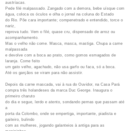
austríacas.
Pede filé malpassado. Zangado com a demora, bebe uísque com
água, coloca os óculos e olha o jornal na coluna do Estado
do Rio. Põe cara importante; compenetrado e entendido, torce o
nariz,
reprova tudo. Vem o filé, quase cru, dispensado de arroz ou
acompanhamento.
Mas o velho não come. Masca, masca, mastiga. Chupa a carne
malpassada
e devolve com a boca ao prato, como gomos esmagados de
laranja. Come feito
um gato velho, agachado, não usa garfo ou faca, só a boca.
Até os garçãos se viram para não assistir.
Depois da carne mascada, vai à rua do Ouvidor, na Casa Pará
compra três holandeses da marca Duc George. Inaugura o
primeiro charuto
do dia e segue, lerdo e atento, sondando pernas que passam até
a
porta da Colombo, onde se empertiga, importante, piadista e
gaiteiro, bulindo
com as mulheres, jogando galanteios à antiga para as