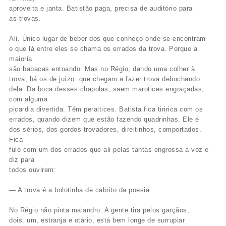
aproveita e janta. Batistão paga, precisa de auditório para
as trovas.
Ali. Único lugar de beber dos que conheço onde se encontram
o que lá entre eles se chama os errados da trova. Porque a
maioria
são babacas entoando. Mas no Régio, dando uma colher à
trova, há os de juízo: que chegam a fazer trova debochando
dela. Da boca desses chapolas, saem marotices engraçadas,
com alguma
picardia divertida. Têm peraltices. Batista fica tiririca com os
errados, quando dizem que estão fazendo quadrinhas. Ele é
dos sérios, dos gordos trovadores, direitinhos, comportados.
Fica
fulo com um dos errados que ali pelas tantas engrossa a voz e
diz para
todos ouvirem:
— A trova é a bolotinha de cabrito da poesia.
No Régio não pinta malandro. A gente tira pelos garçãos,
dois: um, estranja e otário, está bem longe de surrupiar