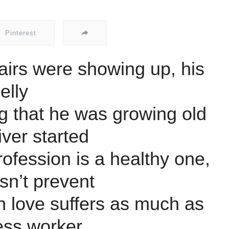
Pinterest
hairs were showing up, his
elly
ing that he was growing old
iver started
rofession is a healthy one,
esn’t prevent
in love suffers as much as
ess worker.