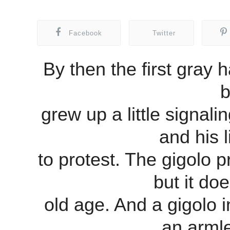
Facebook
Twitter
By then the first gray 
b
grew up a little signal
and his l
to protest. The gigolo p
but it do
old age. And a gigolo 
an arml