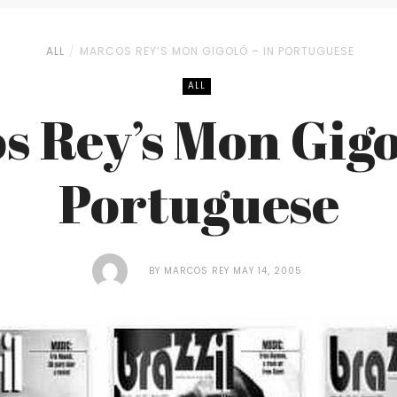
ALL
MARCOS REY’S MON GIGOLÔ – IN PORTUGUESE
ALL
 Rey’s Mon Gigo
Portuguese
BY
MARCOS REY
MAY 14, 2005