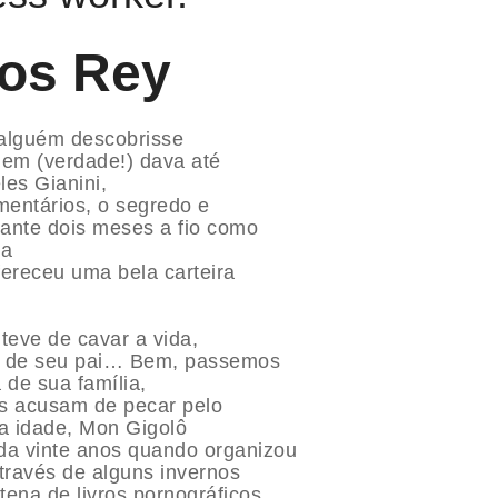
os Rey
 alguém descobrisse
em (verdade!) dava até
les Gianini,
mentários, o segredo e
urante dois meses a fio como
ma
fereceu uma bela carteira
eve de cavar a vida,
nte de seu pai… Bem, passemos
 de sua família,
os acusam de pecar pelo
a idade, Mon Gigolô
da vinte anos quando organizou
através de alguns invernos
ena de livros pornográficos,