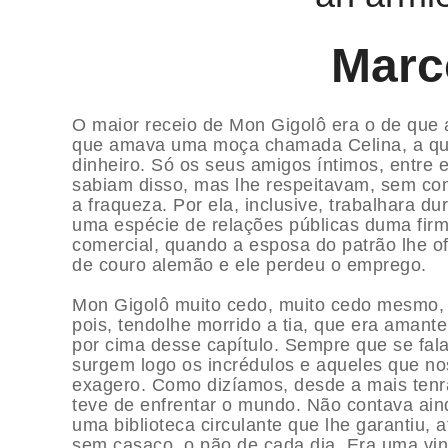
Marc
O maior receio de Mon Gigolô era o de que
que amava uma moça chamada Celina, a qu
dinheiro. Só os seus amigos íntimos, entre e
sabiam disso, mas lhe respeitavam, sem co
a fraqueza. Por ela, inclusive, trabalhara d
uma espécie de relações públicas duma fir
comercial, quando a esposa do patrão lhe o
de couro alemão e ele perdeu o emprego.
Mon Gigolô muito cedo, muito cedo mesmo, t
pois, tendolhe morrido a tia, que era ama
por cima desse capítulo. Sempre que se fala
surgem logo os incrédulos e aqueles que n
exagero. Como dizíamos, desde a mais tenr
teve de enfrentar o mundo. Não contava ain
uma biblioteca circulante que lhe garantiu, 
sem casaco, o pão de cada dia. Era uma vint