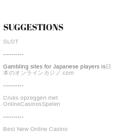
SUGGESTIONS
SLOT
----------
Gambling sites for Japanese players is
日
本のオンラインカジノ.com
----------
Cruks opzeggen met
OnlineCasinosSpelen
----------
Best New Online Casino